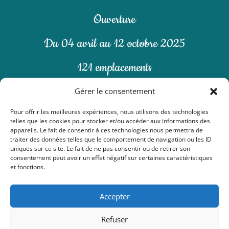
Ouverture
Du 04 avril au 12 octobre 2025
121 emplacements
19 mobil-homes
Gérer le consentement
Pour offrir les meilleures expériences, nous utilisons des technologies

Où nous trouver ?
telles que les cookies pour stocker et/ou accéder aux informations des
appareils. Le fait de consentir à ces technologies nous permettra de
traiter des données telles que le comportement de navigation ou les ID

Plan du camping
uniques sur ce site. Le fait de ne pas consentir ou de retirer son
consentement peut avoir un effet négatif sur certaines caractéristiques

et fonctions.
Mentions Légales et RGPD

Accepter
Conditions générales de vente
Refuser